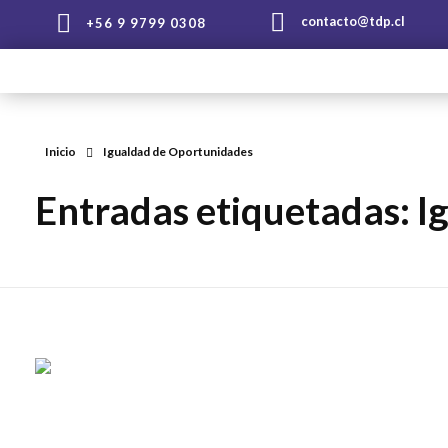
contacto@tdp.cl
+56 9 9799 0308
T
DP Antideslizantes
Líderes en soluciones Antideslizantes
Inicio
Igualdad de Oportunidades
Entradas etiquetadas: 